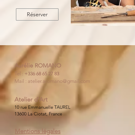
Réserver
Aurélie ROMANO
Tel
:
+336 68 65 27 83
Mail :
atelier.aromano@gmail.com
Atelier d'Art
10 rue Emmanuelle TAUREL
13600 La Ciotat, France
Mentions légales