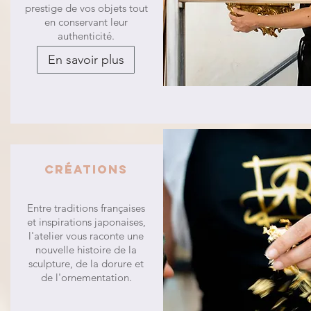
prestige de vos objets tout
en conservant leur
authenticité.
En savoir plus
Créations
Entre traditions françaises
et inspirations japonaises,
l'atelier vous raconte une
nouvelle histoire de la
sculpture, de la dorure et
de l'ornementation.