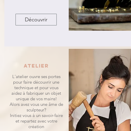
Découvrir
atelier
L'atelier ouvre ses portes
pour faire découvrir une
technique et pour vous
aidez à fabriquer un objet
unique de vos mains!
Alors avez vous une âme de
sculpteur?
Initiez vous à un savoir-faire
et repartez avec votre
création