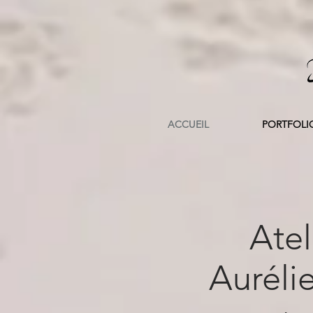
ACCUEIL
PORTFOLI
Atel
Auréli